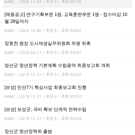
RANC
|
2020.11.04
|
추천 0
|
조회 85185
[채용공고] 연구기획부문 1명, 교육훈련부문 1명 - 접수마감 10
월 28일까지
RANC
|
2020.10.06
|
추천 0
|
조회 83642
장효천 원장 도시재생실무위원회 위원 위촉
RANC
|
2020.08.21
|
추천 0
|
조회 83597
정선군 청년정책 기본계획 수립용역 최종보고회 개최
RANC
|
2019.12.31
|
추천 0
|
조회 83237
[보성] 민선7기 핵심사업 최종보고회 진행
RANC
|
2019.12.31
|
추천 0
|
조회 82557
[보성] 보성군, 국비 확보 단계적 전략수립
RANC
|
2019.12.31
|
추천 0
|
조회 82459
정선군 청년정책위 출범