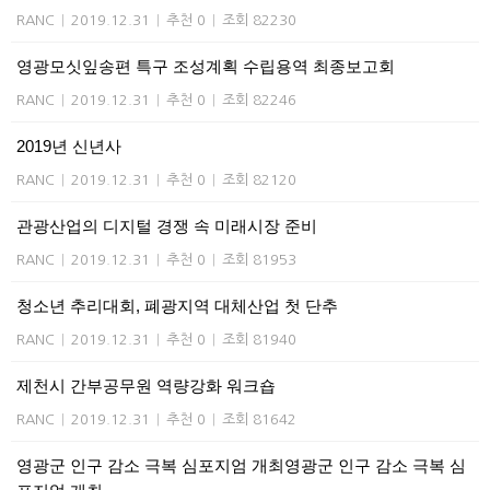
RANC
|
2019.12.31
|
추천 0
|
조회 82230
영광모싯잎송편 특구 조성계획 수립용역 최종보고회
RANC
|
2019.12.31
|
추천 0
|
조회 82246
2019년 신년사
RANC
|
2019.12.31
|
추천 0
|
조회 82120
관광산업의 디지털 경쟁 속 미래시장 준비
RANC
|
2019.12.31
|
추천 0
|
조회 81953
청소년 추리대회, 폐광지역 대체산업 첫 단추
RANC
|
2019.12.31
|
추천 0
|
조회 81940
제천시 간부공무원 역량강화 워크숍
RANC
|
2019.12.31
|
추천 0
|
조회 81642
영광군 인구 감소 극복 심포지엄 개최영광군 인구 감소 극복 심