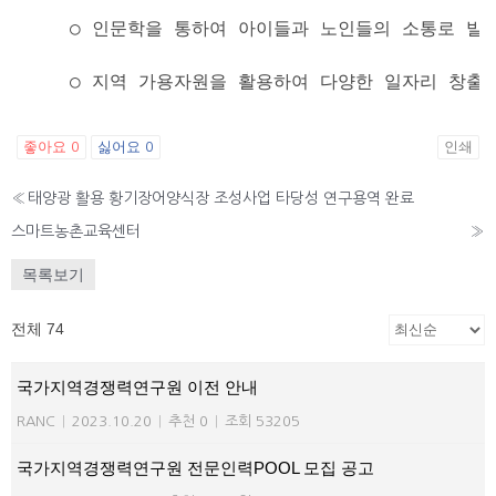
    ○ 인문학을 통하여 아이들과 노인들의 소통로 발
    ○ 지역 가용자원을 활용하여 다양한 일자리 창출
좋아요
싫어요
인쇄
0
0
«
태양광 활용 황기장어양식장 조성사업 타당성 연구용역 완료
스마트농촌교육센터
»
목록보기
전체 74
국가지역경쟁력연구원 이전 안내
RANC
|
2023.10.20
|
추천 0
|
조회 53205
국가지역경쟁력연구원 전문인력POOL 모집 공고