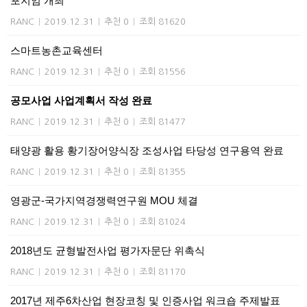
포지엄 개최
RANC
|
2019.12.31
|
추천 0
|
조회 81620
스마트농촌교육센터
RANC
|
2019.12.31
|
추천 0
|
조회 81556
공모사업 사업계획서 작성 완료
RANC
|
2019.12.31
|
추천 0
|
조회 81477
태양광 활용 황기장어양식장 조성사업 타당성 연구용역 완료
RANC
|
2019.12.31
|
추천 0
|
조회 81355
영광군-국가지역경쟁력연구원 MOU 체결
RANC
|
2019.12.31
|
추천 0
|
조회 81024
2018년도 균형발전사업 평가자문단 위촉식
RANC
|
2019.12.31
|
추천 0
|
조회 81170
2017년 제주6차산업 현장코칭 및 인증사업 워크숍 주제발표