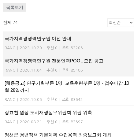
목록보기
전체 74
국가지역경쟁력연구원 이전 안내
RANC
|
2023.10.20
|
추천 0
|
조회 53205
국가지역경쟁력연구원 전문인력POOL 모집 공고
RANC
|
2020.11.04
|
추천 0
|
조회 85185
[채용공고] 연구기획부문 1명, 교육훈련부문 1명 - 접수마감 10
월 28일까지
RANC
|
2020.10.06
|
추천 0
|
조회 83642
장효천 원장 도시재생실무위원회 위원 위촉
RANC
|
2020.08.21
|
추천 0
|
조회 83597
정선군 청년정책 기본계획 수립용역 최종보고회 개최