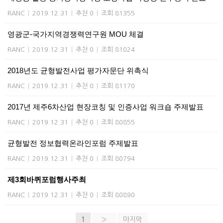
RANC
|
2019.12.31
|
추천 0
|
조회 81355
영광군-국가지역경쟁력연구원 MOU 체결
RANC
|
2019.12.31
|
추천 0
|
조회 81024
2018년도 균형발전사업 평가자문단 위촉식
RANC
|
2019.12.31
|
추천 0
|
조회 81170
2017년 제주6차산업 현장코칭 및 인증사업 워크숍 주제발표
RANC
|
2019.12.31
|
추천 0
|
조회 80855
균형발전 정보협력온라인포럼 주제발표
RANC
|
2019.12.31
|
추천 0
|
조회 80794
제3회바퀴포럼행사주최
RANC
|
2019.12.31
|
추천 0
|
조회 80890
1
»
마지막