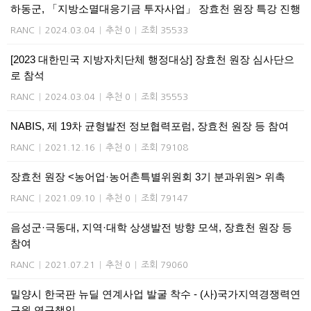
하동군, 「지방소멸대응기금 투자사업」 장효천 원장 특강 진행
RANC
|
2024.03.04
|
추천 0
|
조회 35533
[2023 대한민국 지방자치단체 행정대상] 장효천 원장 심사단으
로 참석
RANC
|
2024.03.04
|
추천 0
|
조회 35553
NABIS, 제 19차 균형발전 정보협력포럼, 장효천 원장 등 참여
RANC
|
2021.12.16
|
추천 0
|
조회 79108
장효천 원장 <농어업·농어촌특별위원회 3기 분과위원> 위촉
RANC
|
2021.09.10
|
추천 0
|
조회 79147
음성군·극동대, 지역·대학 상생발전 방향 모색, 장효천 원장 등
참여
RANC
|
2021.07.21
|
추천 0
|
조회 79060
밀양시 한국판 뉴딜 연계사업 발굴 착수 - (사)국가지역경쟁력연
구원 연구책임