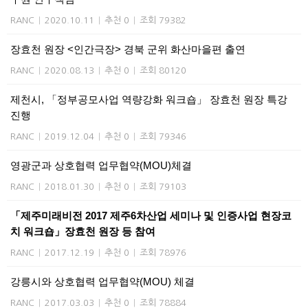
RANC
|
2020.10.11
|
추천 0
|
조회 79382
장효천 원장 <인간극장> 경북 군위 화산마을편 출연
RANC
|
2020.08.13
|
추천 0
|
조회 80120
제천시, 「정부공모사업 역량강화 워크숍」 장효천 원장 특강
진행
RANC
|
2019.12.04
|
추천 0
|
조회 79346
영광군과 상호협력 업무협약(MOU)체결
RANC
|
2018.01.30
|
추천 0
|
조회 79103
「제주미래비전 2017 제주6차산업 세미나 및 인증사업 현장코
치 워크숍」장효천 원장 등 참여
RANC
|
2017.12.19
|
추천 0
|
조회 78976
강릉시와 상호협력 업무협약(MOU) 체결
RANC
|
2017.03.03
|
추천 0
|
조회 78884