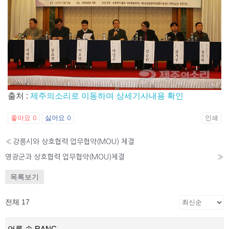
출처 :
제주의소리로 이동하여 상세기사내용 확인
좋아요
싫어요
인쇄
0
0
«
강릉시와 상호협력 업무협약(MOU) 체결
영광군과 상호협력 업무협약(MOU)체결
»
목록보기
전체 17
언론 속 RANC